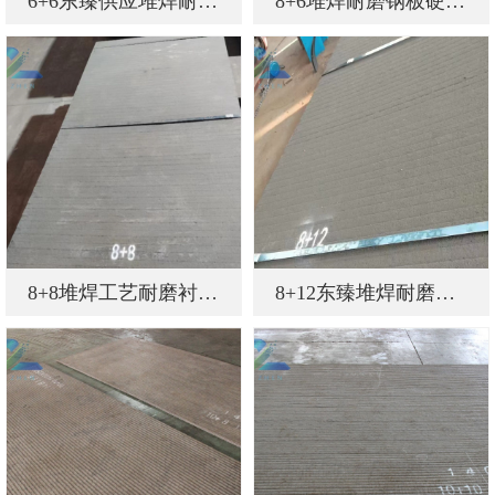
6+6东臻供应堆焊耐磨板
8+6堆焊耐磨钢板硬度高 规格全
8+8堆焊工艺耐磨衬板批量大价格低
8+12东臻堆焊耐磨钢板来图加工