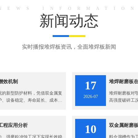
NEWS INFORMATIO
新闻动态
实时播报堆焊板资讯，全面堆焊板新闻
增效机制
17
堆焊耐磨板
况的新型防护材料，凭借双金属复
堆焊耐磨板对
2026-07
护、设备稳定、寿命延长、成本管
高强度破碎工
，成为工业风机长效稳定运行的核
复合结构设计
运行提供了可
工程应用分析
10
双金属耐磨
击、强磨粒冲蚀工况下实现长效稳
料仓溜槽作为