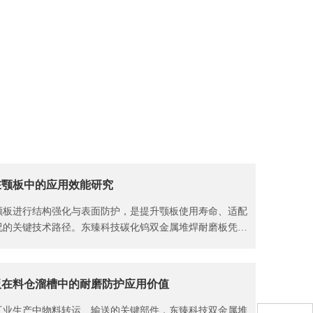
N
在颚板中的应用效能研究
颚板进行结构强化与表面防护，是提升颚板使用寿命、适配
况的关键技术路径。东臻科技碳化钨双金属堆焊耐磨板凭借
、高硬度耐磨层与高韧性基板的协同优势，为颚板长效稳定
靠解决方案。
板在料仓溜槽中的耐磨防护应用价值
工业生产中物料转运、输送的关键部件，东臻科技双金属堆