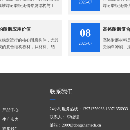
2026-07
属堆焊耐磨板凭借专属结构与工艺
焊耐磨板凭借
仓溜槽提供长
的耐磨应用价值
08
高铬耐磨复
效稳定运行的核心耐磨构件，尤其
高铬耐磨材料
2026-07
代表的复合结构板材，从材料、结构
受物料冲刷、
中面临的磨损与冲击难题，成为矿
能优势，从根
料。
保障。
联系我们
24小时服务热线：13971356933 13971356933
产品中心
联系人： 李经理
生产实力
邮箱：2009@dongzhentech.cn
联系我们