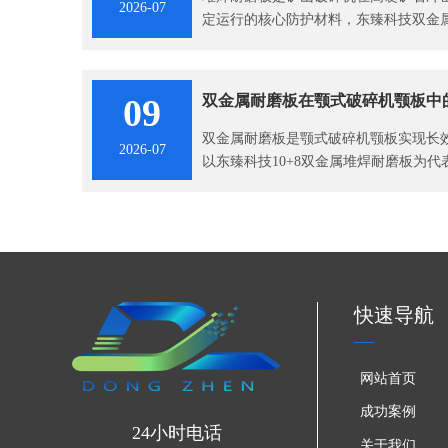
2026-07
定运行的核心防护材料，东臻科技双金
优势。
09
双金属耐磨板在颚式破碎机颚板中
双金属耐磨板是颚式破碎机颚板实现长
2026-07
以东臻科技10+8双金属堆焊耐磨板为
到工艺层面全方位解决颚板在破碎作业
山、建材等领域颚板升级换代的优选材
快速导航
网站首页
成功案例
24小时电话
关于我们