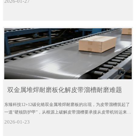
2026-01-27
流的冲刷下，内锥体、溜槽、导向叶片等部位磨损严重。
双金属堆焊耐磨板化解皮带溜槽耐磨难题
东臻科技12+12碳化铬双金属堆焊耐磨板的出现，为皮带溜槽筑起了
一道“硬核防护甲”，从根源上破解皮带溜槽要承接从皮带机转运来的
矿石、废渣等物料。
2026-01-23