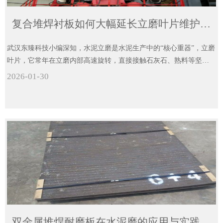
复合堆焊衬板如何大幅延长立磨叶片维护周期
武汉东臻科技小编深知，水泥立磨是水泥生产中的“核心重器”，立磨
叶片，它常年在立磨内部高速旋转，直接接触石灰石、熟料等坚硬
物料，而东臻科技12+12碳化铬双金属堆焊耐磨板，正是专为解决水
2026-01-30
泥立磨叶片磨损难题而生，给叶片穿上一层“坚不可摧的耐磨铠甲”。
双金属堆焊耐磨板在水泥磨的应用与实践分析