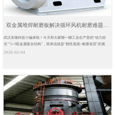
双金属堆焊耐磨板解决循环风机耐磨难题的适配技术分析
武汉东臻科技小编来啦！今天和大家聊一聊工业生产里的“动力担
当”“5+3双金属复合结构”，简单说就是“韧性底座+耐磨表层”的黄金
组合。底层是5mm厚的Q235或Q345基板，这种基板韧性特别好，能
2026-02-04
牢牢贴合风机的叶轮、壳体，还能承受风机运转时的中度冲击和振
动，有效防止耐磨层脱落；表层是3mm厚的碳化铬耐磨层，专门用
来抗粉尘冲刷。