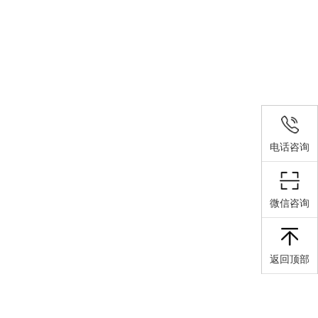
电话咨询
在颚板中的应用效能研究
颚板进行结构强化与表面防护，是提升颚板使用寿命、适配
微信咨询
况的关键技术路径。东臻科技碳化钨双金属堆焊耐磨板凭借
、高硬度耐磨层与高韧性基板的协同优势，为颚板长效稳定
靠解决方案。
返回顶部
板在料仓溜槽中的耐磨防护应用价值
工业生产中物料转运、输送的关键部件，东臻科技双金属堆
优异的综合性能，成为料仓溜槽耐磨防护的核心材料，为料