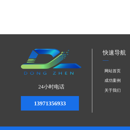
优势。
09
双金属耐磨板在颚式破碎机颚板中
双金属耐磨板是颚式破碎机颚板实现长
2026-07
以东臻科技10+8双金属堆焊耐磨板为
到工艺层面全方位解决颚板在破碎作业
山、建材等领域颚板升级换代的优选材
快速导航
网站首页
成功案例
24小时电话
关于我们
13971356933