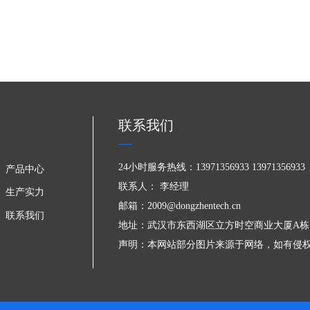
仓溜槽提供长
的耐磨应用价值
08
高铬耐磨复
效稳定运行的核心耐磨构件，尤其
高铬耐磨材料
2026-07
代表的复合结构板材，从材料、结构
受物料冲刷、
中面临的磨损与冲击难题，成为矿
能优势，从根
料。
保障。
联系我们
24小时服务热线：13971356933 13971356933
产品中心
联系人： 李经理
生产实力
邮箱：2009@dongzhentech.cn
联系我们
地址：武汉市东西湖区立方时空商业大厦A栋1
声明：本网站部分图片来源于网络，如有侵