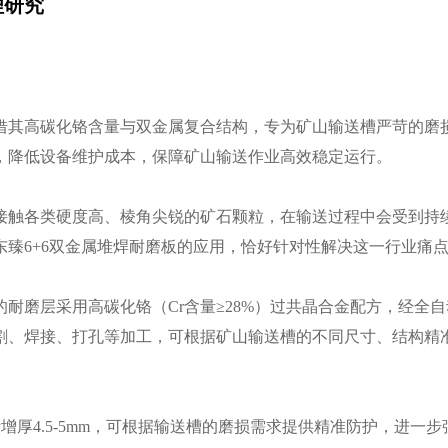
理研究
借其高碳化铬含量与双金属复合结构，专为矿山输送槽严苛的磨
，降低设备维护成本，保障矿山输送作业高效稳定运行。
接触各类硬度高、棱角尖锐的矿石颗粒，在输送过程中会受到持
臻6+6双金属堆焊耐磨板的应用，恰好针对性解决这一行业痛
磨层采用高碳化铬（Cr含量≥28%）过共晶合金配方，经全自动等
割、焊接、打孔等加工，可根据矿山输送槽的不同尺寸、结构精
层实际增厚4.5-5mm，可根据输送槽的磨损需求提供精准防护，