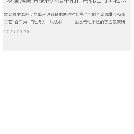
双金属耐磨板在溜槽中的作用机理与工程价值
双金属耐磨板，简单来说就是把两种性能完全不同的金属通过特殊
工艺“合二为一”做成的一块板材——一面是韧性十足的普通低碳钢
板，另一面是硬如金刚的高铬合金层。这种“一面软一面硬”的独特设
2026-06-26
计，恰好解决了溜槽防护中最头疼的一对矛盾：既要抗得住物料砸
下来的冲击力，又要经得住物料滑过去的长久摩擦。