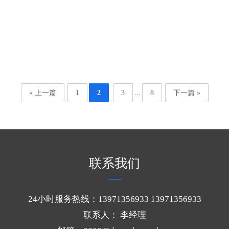
双金属堆焊耐磨板在风机外壳中的耐磨防护及效能提升机制
堆焊耐磨板作为高磨损工况下的核心防护材料，在风机外壳的长效
稳定运行中发挥着不可或缺的关键作用，通过科学的复合结构设计
与优异的材料性能，为风机外壳构建全方位防护体系，同时实现设
2026-05-09
备运维成本的优化与运行效率的提升。
« 上一篇
1
2
3
...
8
下一篇 »
联系我们
24小时服务热线：13971356933 13971356933
联系人： 李经理