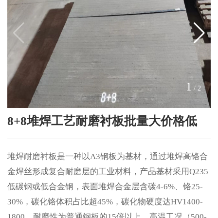
1
/
2
8+8堆焊工艺耐磨衬板批量大价格低
堆焊耐磨衬板是一种以A3钢板为基材，通过堆焊高铬合
金焊丝形成复合耐磨层的工业材料，产品基材采用Q235
低碳钢或低合金钢，表面堆焊合金层含碳4-6%、铬25-
30%，碳化铬体积占比超45%，碳化物硬度达HV1400-
1800，耐磨性为普通钢板的15倍以上，高温工况（500-