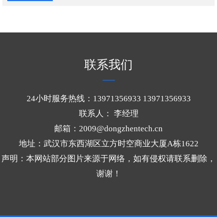
代的优选材料。
刷、撞击、磨损破损的关键核心材质。凭
借独特的材质结构和性能优势，从根源上
解决料仓磨损难题，为工业料仓长效稳定
运行提供坚实保障。
联系我们
24小时服务热线：13971356933 13971356933
联系人： 李经理
邮箱：2009@dongzhentech.cn
地址：武汉市东西湖区立方时空商业大厦A栋1622
声明：本网站部分图片来源于网络，如有侵权请联系删除，
谢谢！