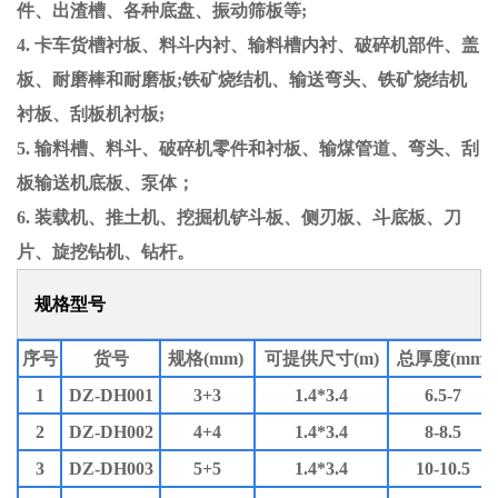
件、出渣槽、各种底盘、振动筛板等;
4. 卡车货槽衬板、料斗内衬、输料槽内衬、破碎机部件、盖
板、耐磨棒和耐磨板;铁矿烧结机、输送弯头、铁矿烧结机
衬板、刮板机衬板;
5. 输料槽、料斗、破碎机零件和衬板、输煤管道、弯头、刮
板输送机底板、泵体；
6. 装载机、推土机、挖掘机铲斗板、侧刃板、斗底板、刀
片、旋挖钻机、钻杆。
规格型号
序号
货号
规格(mm)
可提供尺寸(m)
总厚度(mm)
1
DZ-DH001
3+3
1.4*3.4
6.5-7
2
DZ-DH002
4+4
1.4*3.4
8-8.5
3
DZ-DH003
5+5
1.4*3.4
10-10.5