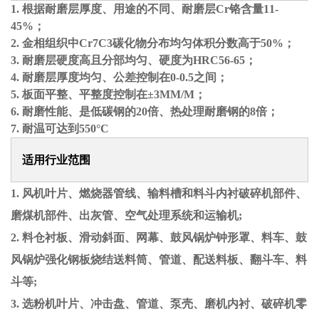
1.
根据耐磨层厚度、用途的不同、耐磨层Cr铬含量11-
45%；
2.
金相组织中Cr7C3碳化物分布均匀体积分数高于50%；
3.
耐磨层硬度高且分部均匀、硬度为HRC56-65；
4.
耐磨层厚度均匀、公差控制在0-0.5之间；
5.
板面平整、平整度控制在±3MM/M；
6.
耐磨性能、是低碳钢的20倍、热处理耐磨钢的8倍；
7. 耐温可达到550°C
适用行业范围
1. 风机叶片、燃烧器管线、输料槽和料斗内衬破碎机部件、
磨煤机部件、出灰管、空气处理系统和运输机;
2. 料仓衬板、滑动斜面、网幕、鼓风锅炉钟形罩、料车、鼓
风锅炉强化钢板烧结送料筒、管道、配送料板、翻斗车、料
斗等;
3. 选粉机叶片、冲击盘、管道、泵壳、磨机内衬、破碎机零