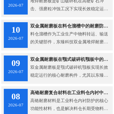
堆焊耐磨板是矿山破碎机在高硬矿石冲
2026-07
颚板长效稳定运行提供了可靠解决方案。
击、强磨粒冲蚀工况下实现长效稳定运行
的核心防护材料，东臻科技双金属堆焊耐
磨板凭借专属结构与工艺优势。
双金属耐磨板在料仓溜槽中的耐磨防护应用价值
10
料仓溜槽作为工业生产中物料转运、输送
2026-07
的关键部件，东臻科技双金属堆焊耐磨板
凭借优异的综合性能，成为料仓溜槽耐磨
防护的核心材料，为料仓溜槽提供长效、
双金属耐磨板在颚式破碎机颚板中的耐磨应用价值
09
可靠的防护保障。
双金属耐磨板是颚式破碎机颚板实现长效
2026-07
稳定运行的核心耐磨构件，尤其以东臻科
技10+8双金属堆焊耐磨板为代表的复合结
构板材，从材料、结构到工艺层面全方位
高铬耐磨复合材料在工业料仓内衬中的应用价值
08
解决颚板在破碎作业中面临的磨损与冲击
高铬耐磨材料是工业料仓内衬防护的核心
2026-07
难题，成为矿山、建材等领域颚板升级换
功能性材料，也是解决料仓长期受物料冲