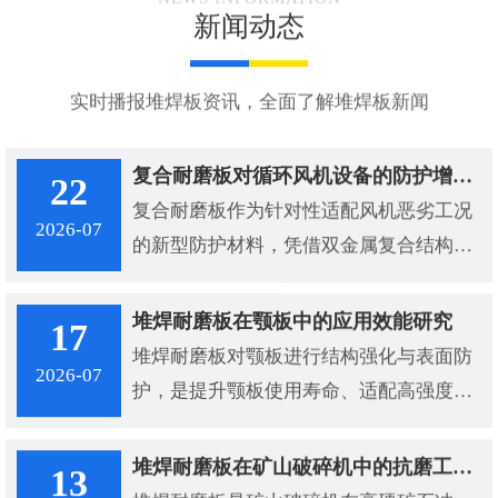
新闻动态
实时播报堆焊板资讯，全面了解堆焊板新闻
复合耐磨板对循环风机设备的防护增效机制
22
复合耐磨板作为针对性适配风机恶劣工况
2026-07
的新型防护材料，凭借双金属复合结构与
陶瓷填充强化工艺，从磨损防护、设备稳
定、寿命延长、成本管控多维度解决循环
堆焊耐磨板在颚板中的应用效能研究
17
风机的设备损耗难题，成为工业风机长效
堆焊耐磨板对颚板进行结构强化与表面防
2026-07
稳定运行的核心保障。
护，是提升颚板使用寿命、适配高强度破
碎工况的关键技术路径。东臻科技碳化钨
双金属堆焊耐磨板凭借复合结构设计、高
堆焊耐磨板在矿山破碎机中的抗磨工程应用分析
13
硬度耐磨层与高韧性基板的协同优势，为