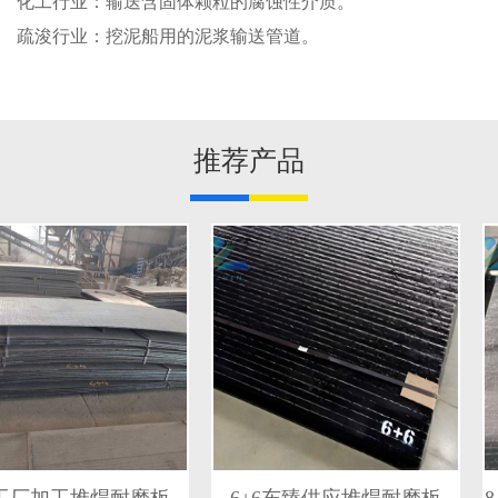
化工行业：输送含固体颗粒的腐蚀性介质。
疏浚行业：挖泥船用的泥浆输送管道。
推荐产品
工厂加工堆焊耐磨板
6+6东臻供应堆焊耐磨板