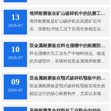
碎工况的关键技术路径。东臻科技碳化钨
双金属堆焊耐磨板凭借复合结构设计、高
堆焊耐磨板在矿山破碎机中的抗磨工程应用分析
13
硬度耐磨层与高韧性基板的协同优势，为
堆焊耐磨板是矿山破碎机在高硬矿石冲
2026-07
颚板长效稳定运行提供了可靠解决方案。
击、强磨粒冲蚀工况下实现长效稳定运行
的核心防护材料，东臻科技双金属堆焊耐
磨板凭借专属结构与工艺优势。
双金属耐磨板在料仓溜槽中的耐磨防护应用价值
10
料仓溜槽作为工业生产中物料转运、输送
2026-07
的关键部件，东臻科技双金属堆焊耐磨板
凭借优异的综合性能，成为料仓溜槽耐磨
防护的核心材料，为料仓溜槽提供长效、
双金属耐磨板在颚式破碎机颚板中的耐磨应用价值
09
可靠的防护保障。
双金属耐磨板是颚式破碎机颚板实现长效
2026-07
稳定运行的核心耐磨构件，尤其以东臻科
技10+8双金属堆焊耐磨板为代表的复合结
构板材，从材料、结构到工艺层面全方位
高铬耐磨复合材料在工业料仓内衬中的应用价值