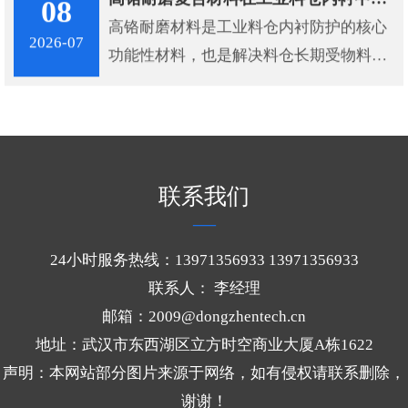
08
解决颚板在破碎作业中面临的磨损与冲击
高铬耐磨材料是工业料仓内衬防护的核心
2026-07
难题，成为矿山、建材等领域颚板升级换
功能性材料，也是解决料仓长期受物料冲
代的优选材料。
刷、撞击、磨损破损的关键核心材质。凭
借独特的材质结构和性能优势，从根源上
解决料仓磨损难题，为工业料仓长效稳定
运行提供坚实保障。
联系我们
24小时服务热线：13971356933 13971356933
联系人： 李经理
邮箱：2009@dongzhentech.cn
地址：武汉市东西湖区立方时空商业大厦A栋1622
声明：本网站部分图片来源于网络，如有侵权请联系删除，
谢谢！