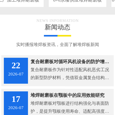
NEWS INFORMATION
新闻动态
实时播报堆焊板资讯，全面了解堆焊板新闻
复合耐磨板对循环风机设备的防护增效机制
22
复合耐磨板作为针对性适配风机恶劣工况
2026-07
的新型防护材料，凭借双金属复合结构与
陶瓷填充强化工艺，从磨损防护、设备稳
定、寿命延长、成本管控多维度解决循环
堆焊耐磨板在颚板中的应用效能研究
17
风机的设备损耗难题，成为工业风机长效
堆焊耐磨板对颚板进行结构强化与表面防
2026-07
稳定运行的核心保障。
护，是提升颚板使用寿命、适配高强度破