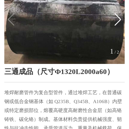
1
/
2
三通成品（尺寸Ф1320L2000a60）
堆焊耐磨管件为复合型管件，通过堆焊工艺，在普通碳
钢或低合金钢基体（如 Q235B、Q345B、A106B）内壁
或特定磨损部位，熔覆高硬度高耐磨性合金层（如高铬
铸铁、碳化铬）制成。​基体材料负责提供机械强度、韧
性与抗冲击性能，承受管道压力、重量及机械载荷，保